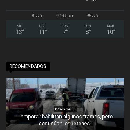
36%
14.8m/s
85%
VIE
SÁB
DOM
LUN
MAR
13
°
11
°
7
°
8
°
10
°
RECOMENDADOS
PROVINCIALES
Temporal: habilitan algunos tramos, pero
continúan los retenes