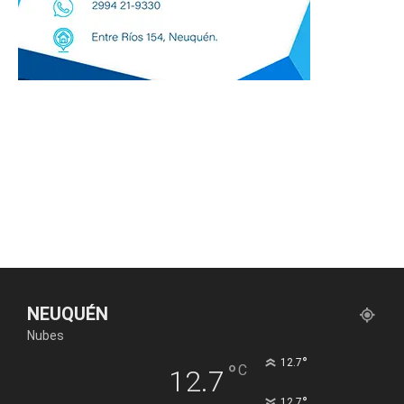
NEUQUÉN
Nubes
°
12.7
°
C
12.7
°
12.7