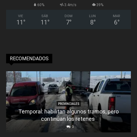
60%
3.4m/s
39%
VIE
SÁB
DOM
LUN
MAR
11
°
11
°
7
°
8
°
6
°
RECOMENDADOS
PROVINCIALES
Temporal: habilitan algunos tramos, pero
continúan los retenes
0