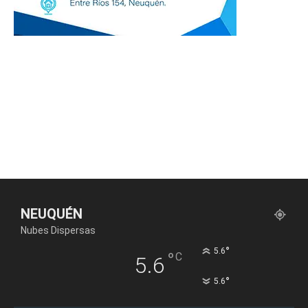
NEUQUÉN
Nubes Dispersas
°
5.6
°
C
5.6
°
5.6