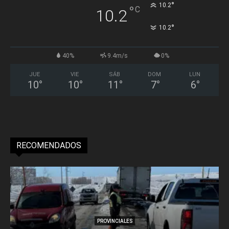
°
10.2
°
C
10.2
°
10.2
40%
9.4m/s
0%
JUE
VIE
SÁB
DOM
LUN
10
°
10
°
11
°
7
°
6
°
RECOMENDADOS
PROVINCIALES