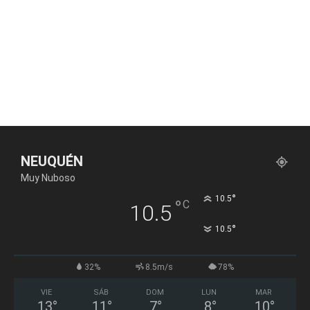
NEUQUÉN
Muy Nuboso
°
10.5
°
C
10.5
°
10.5
32%
8.5m/s
78%
VIE
SÁB
DOM
LUN
MAR
13
°
11
°
7
°
8
°
10
°