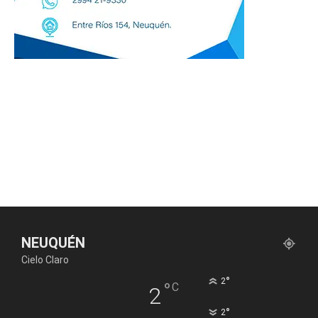
NEUQUÉN
Cielo Claro
°
2
°
C
2
°
2