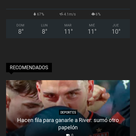
67%
4.1m/s
6%
DOM
LUN
MAR
MIÉ
JUE
8
°
8
°
11
°
11
°
10
°
RECOMENDADOS
DEPORTES
Hacen fila para ganarle a River: sumó otro
papelón
0