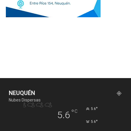
NEUQUÉN
Nubes Dispersas
°
5.6
°
C
5.6
°
5.6