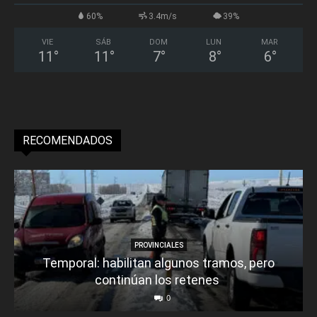
60%
3.4m/s
39%
VIE
SÁB
DOM
LUN
MAR
11
°
11
°
7
°
8
°
6
°
RECOMENDADOS
PROVINCIALES
Temporal: habilitan algunos tramos, pero
continúan los retenes
0