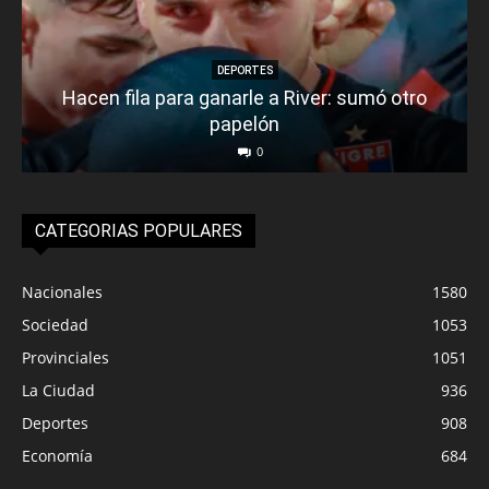
DEPORTES
Hacen fila para ganarle a River: sumó otro
papelón
0
CATEGORIAS POPULARES
Nacionales
1580
Sociedad
1053
Provinciales
1051
La Ciudad
936
Deportes
908
Economía
684