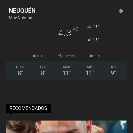
NEUQUÉN
Muy Nuboso
°
4.3
°
C
4.3
°
4.3
60%
3.1m/s
68%
DOM
LUN
MAR
MIÉ
JUE
8
°
8
°
11
°
11
°
9
°
RECOMENDADOS