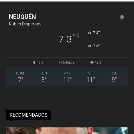
NEUQUÉN
Nubes Dispersas
°
7.3
°
C
7.3
°
7.3
46%
6.9m/s
42%
DOM
LUN
MAR
MIÉ
JUE
7
°
8
°
11
°
11
°
9
°
RECOMENDADOS