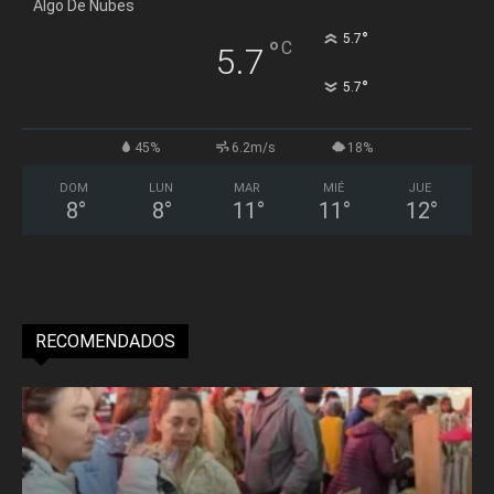
Algo De Nubes
°
5.7
°
C
5.7
°
5.7
45%
6.2m/s
18%
DOM
LUN
MAR
MIÉ
JUE
8
°
8
°
11
°
11
°
12
°
RECOMENDADOS