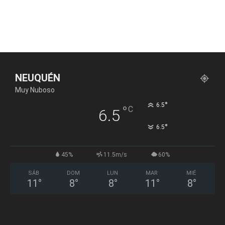
NEUQUÉN
Muy Nuboso
°
6.5
°
C
6.5
°
6.5
45%
11.5m/s
60%
SÁB
DOM
LUN
MAR
MIÉ
11
°
8
°
8
°
11
°
8
°