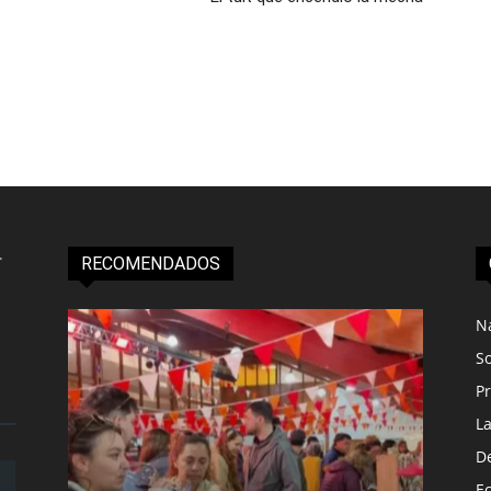
RECOMENDADOS
N
S
Pr
L
D
E