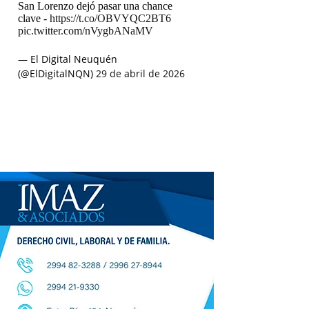
San Lorenzo dejó pasar una chance
clave -
https://t.co/OBVYQC2BT6
pic.twitter.com/nVygbANaMV
— El Digital Neuquén
(@ElDigitalNQN)
29 de abril de 2026