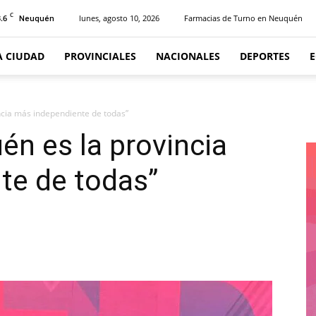
C
.6
lunes, agosto 10, 2026
Farmacias de Turno en Neuquén
Neuquén
A CIUDAD
PROVINCIALES
NACIONALES
DEPORTES
ncia más independiente de todas”
én es la provincia
te de todas”