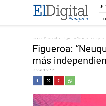
El
3
Digital
Neuquen
L
Inicio
Provinciales
Figueroa: “Neuquén es la provi
Figueroa: “Neuqu
más independien
8 de abril de 2026