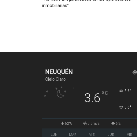
inmobiliarias”
NEUQUÉN
Cielo Claro
°
3.6
°
C
3.6
°
3.6
62%
5.5m/s
6%
LUN
MAR
MIÉ
JUE
VIE