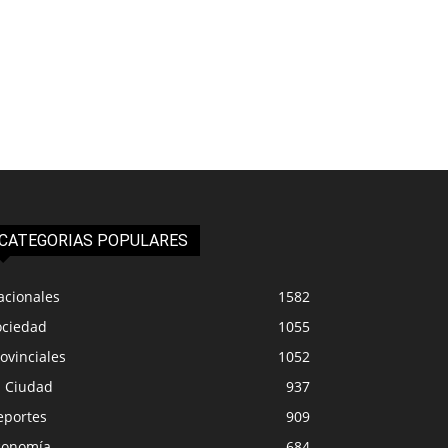
CATEGORIAS POPULARES
acionales
1582
ociedad
1055
ovinciales
1052
a Ciudad
937
eportes
909
conomía
684