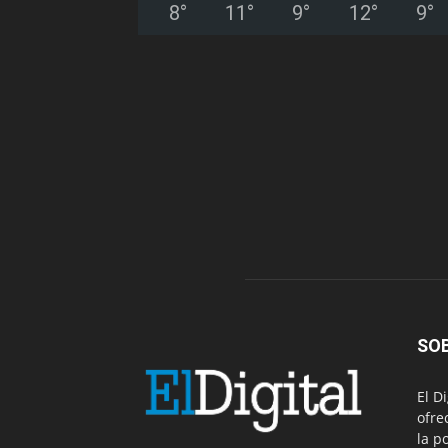
8
°
11
°
9
°
12
°
9
°
SO
El D
ofre
la p