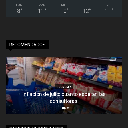
LUN
MAR
MIÉ
JUE
VIE
8
°
11
°
10
°
12
°
11
°
RECOMENDADOS
ECONOMÍA
Inflación de julio: cuánto esperan las
consultoras
0