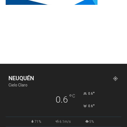
NEUQUÉN
Cielo Claro
°
0.6
°
C
0.6
°
0.6
71%
6.1m/s
5%