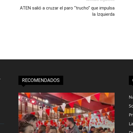
ATEN salió a cruzar el paro “trucho” que impulsa
la Izquierda
RECOMENDADOS
N
S
Pr
L
D