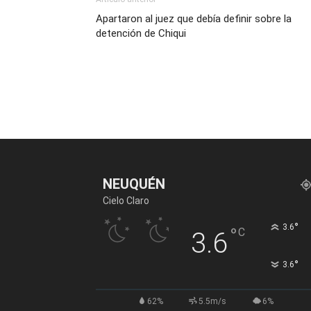
Apartaron al juez que debía definir sobre la
detención de Chiqui
NEUQUÉN
Cielo Claro
°
3.6
°
C
3.6
°
3.6
62%
5.5m/s
6%