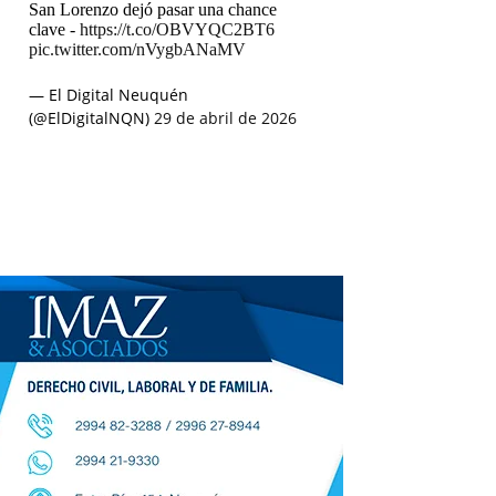
San Lorenzo dejó pasar una chance
clave -
https://t.co/OBVYQC2BT6
pic.twitter.com/nVygbANaMV
— El Digital Neuquén
(@ElDigitalNQN)
29 de abril de 2026