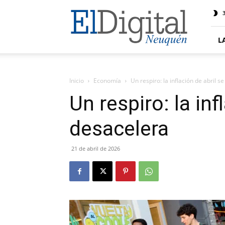
El
3
Digital
Neuquen
L
Inicio
Economía
Un respiro: la inflación de abril s
Un respiro: la inf
desacelera
21 de abril de 2026