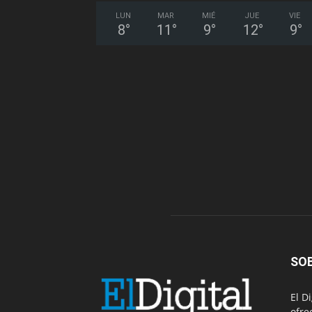
LUN
MAR
MIÉ
JUE
VIE
8
°
11
°
9
°
12
°
9
°
SO
El D
ofre