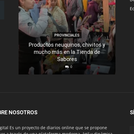
E
PROVINCIALES
Productos neuquinos, chivitos y
mucho más en la Tienda de
Sabores
La 
0
BRE NOSOTROS
S
igital Es un proyecto de diarios online que se propone
cer a través de una plataforma moderna, ágil y dinámica