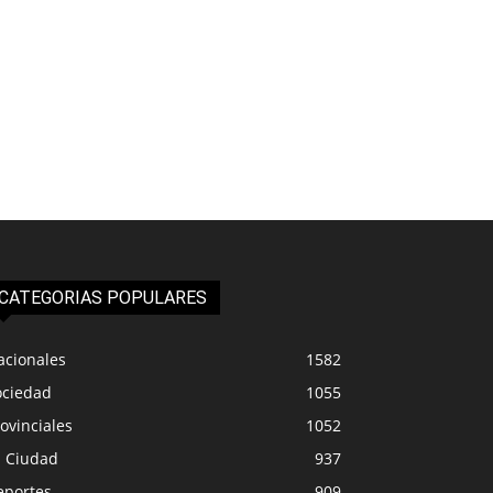
CATEGORIAS POPULARES
acionales
1582
ociedad
1055
ovinciales
1052
a Ciudad
937
eportes
909