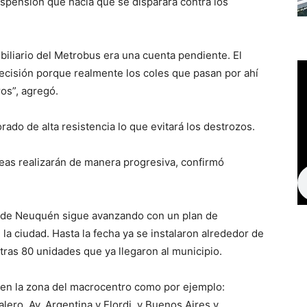
spensión que hacía que se disparara contra los
obiliario del Metrobus era una cuenta pendiente. El
ecisión porque realmente los coles que pasan por ahí
os”, agregó.
ado de alta resistencia lo que evitará los destrozos.
reas realizarán de manera progresiva, confirmó
ad de Neuquén sigue avanzando con un plan de
 la ciudad. Hasta la fecha ya se instalaron alrededor de
ras 80 unidades que ya llegaron al municipio.
 en la zona del macrocentro como por ejemplo:
alero, Av. Argentina y Elordi, y Buenos Aires y