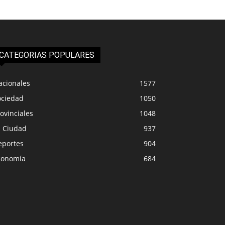
CATEGORIAS POPULARES
acionales
1577
ociedad
1050
ovinciales
1048
a Ciudad
937
eportes
904
conomía
684
LA CIUDAD
PROVINCIA
 de 16 camiones esperan en