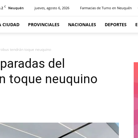
C
.2
jueves, agosto 6, 2026
Farmacias de Turno en Neuquén
Neuquén
A CIUDAD
PROVINCIALES
NACIONALES
DEPORTES
trobus tendrán toque neuquino
 paradas del
n toque neuquino