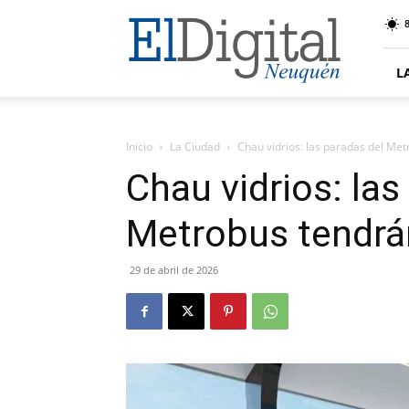
El
8
Digital
Neuquen
L
Inicio
La Ciudad
Chau vidrios: las paradas del Me
Chau vidrios: las
Metrobus tendrá
29 de abril de 2026