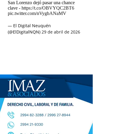
San Lorenzo dejó pasar una chance
clave -
https://t.co/OBVYQC2BT6
pic.twitter.com/nVygbANaMV
— El Digital Neuquén
(@ElDigitalNQN)
29 de abril de 2026