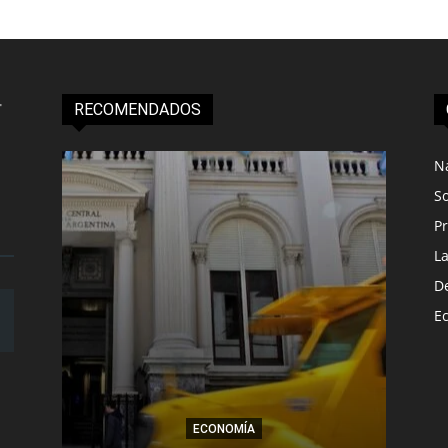
RECOMENDADOS
N
S
Pr
L
D
E
ECONOMÍA
Más