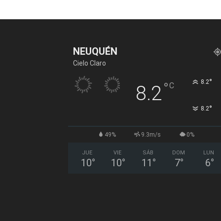
NEUQUÉN
Cielo Claro
°
8.2
°
C
8.2
°
8.2
49%
9.3m/s
0%
JUE
VIE
SÁB
DOM
LUN
10
°
10
°
11
°
7
°
6
°