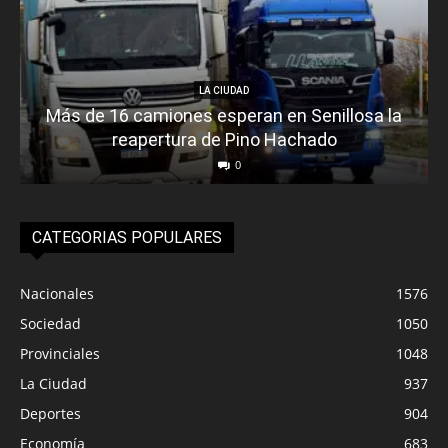
LA CIUDAD
Más de 16 camiones esperan en Senillosa la
reapertura de Pino Hachado
0
CATEGORIAS POPULARES
Nacionales
1576
Sociedad
1050
Provinciales
1048
La Ciudad
937
Deportes
904
Economía
683