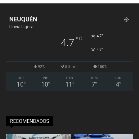
NEUQUÉN
Lluvia Ligera
°
4.7
°
C
4.7
°
4.7
92%
5.5m/s
100%
JUE
VIE
SÁB
DOM
LUN
10
°
10
°
11
°
7
°
4
°
RECOMENDADOS