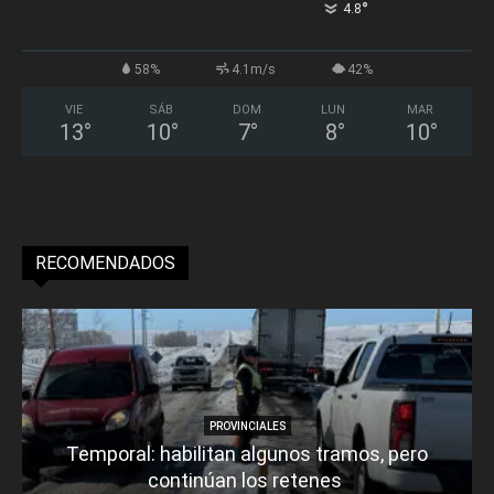
°
4.8
58%
4.1m/s
42%
VIE
SÁB
DOM
LUN
MAR
13
°
10
°
7
°
8
°
10
°
RECOMENDADOS
PROVINCIALES
Temporal: habilitan algunos tramos, pero
continúan los retenes