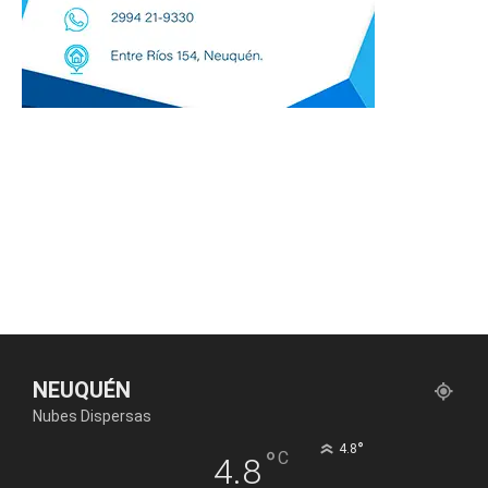
NEUQUÉN
Nubes Dispersas
°
4.8
°
C
4.8