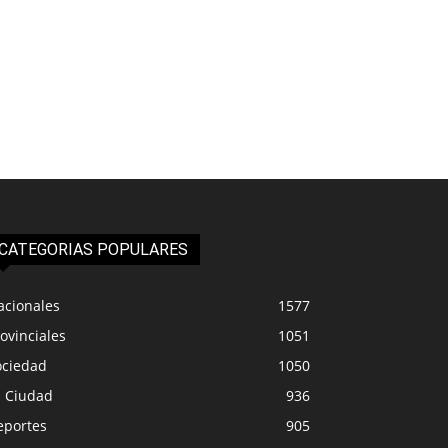
CATEGORIAS POPULARES
acionales
1577
ovinciales
1051
ociedad
1050
a Ciudad
936
eportes
905