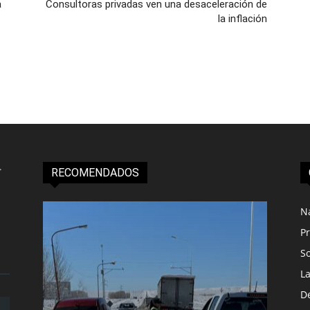
a
Consultoras privadas ven una desaceleración de
la inflación
RECOMENDADOS
N
Pr
S
L
D