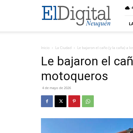
El
4
Digital
Neuquen
L
Inicio
La Ciudad
Le bajaron el caño (y la caña) a 
Le bajaron el cañ
motoqueros
4 de mayo de 2026