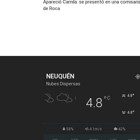
Apareció Camila: se presentó en una comisari
de Roca
NEUQUÉN
Nubes Dispersas
°
4.8
°
C
4.8
°
4.8
58%
4.1m/s
42%