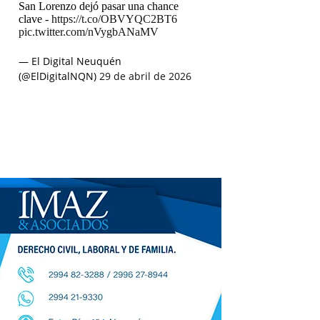
San Lorenzo dejó pasar una chance
clave -
https://t.co/OBVYQC2BT6
pic.twitter.com/nVygbANaMV
— El Digital Neuquén
(@ElDigitalNQN)
29 de abril de 2026