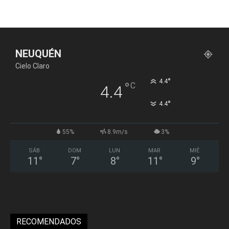
NEUQUÉN
Cielo Claro
°
4.4
°
C
4.4
°
4.4
55%
8.9m/s
3%
SÁB
DOM
LUN
MAR
MIÉ
11
°
7
°
8
°
11
°
9
°
RECOMENDADOS