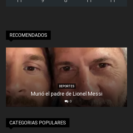
11
°
9
°
8
°
11
°
11
°
RECOMENDADOS
DEPORTES
Murió el padre de Lionel Messi
0
CATEGORIAS POPULARES