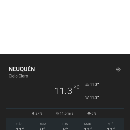
NEUQUÉN
Cielo Claro
°
11.3
°
C
11.3
°
11.3
27%
11.5m/s
0%
SÁB
DOM
LUN
MAR
MIÉ