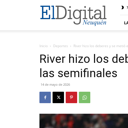
El
7
Digital
Neuquen
L
Inicio
Deportes
River hizo los deberes y se metió 
River hizo los de
las semifinales
14 de mayo de 2026