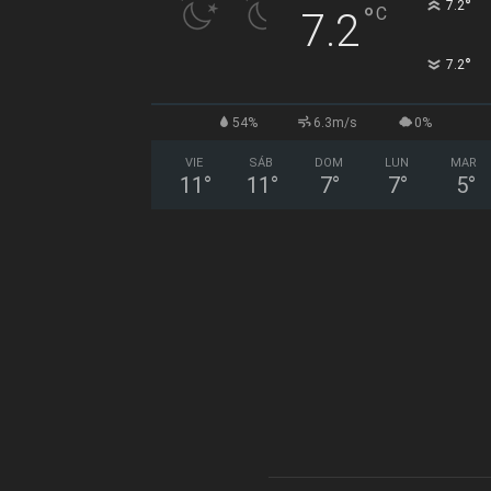
°
7.2
°
C
7.2
°
7.2
54%
6.3m/s
0%
VIE
SÁB
DOM
LUN
MAR
11
°
11
°
7
°
7
°
5
°