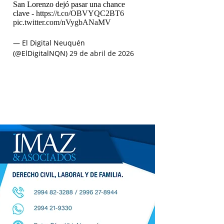
San Lorenzo dejó pasar una chance
clave -
https://t.co/OBVYQC2BT6
pic.twitter.com/nVygbANaMV
— El Digital Neuquén
(@ElDigitalNQN)
29 de abril de 2026