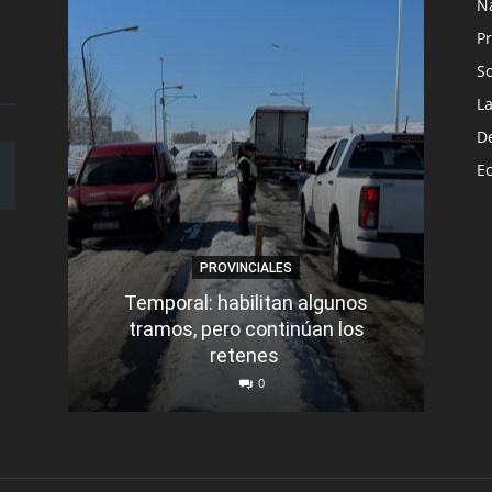
N
Pr
S
L
D
E
PROVINCIALES
Temporal: habilitan algunos
tramos, pero continúan los
Q
retenes
nu
0