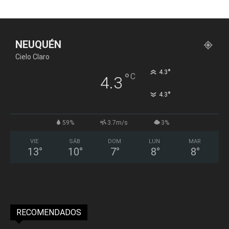
NEUQUÉN
Cielo Claro
°
4.3
°
C
4.3
°
4.3
59%
3.7m/s
3%
VIE
SÁB
DOM
LUN
MAR
13
°
10
°
7
°
8
°
8
°
RECOMENDADOS