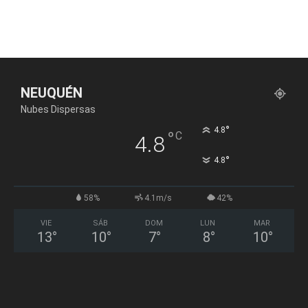
NEUQUÉN
Nubes Dispersas
°
4.8
°
C
4.8
°
4.8
58%
4.1m/s
42%
VIE
SÁB
DOM
LUN
MAR
13
°
10
°
7
°
8
°
10
°