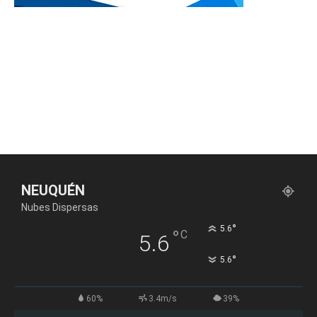
NEUQUÉN
Nubes Dispersas
°
5.6
°
C
5.6
°
5.6
60%
3.4m/s
39%