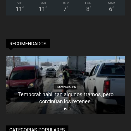
VIE
SÁB
DOM
LUN
MAR
11
°
11
°
7
°
8
°
6
°
RECOMENDADOS
PROVINCIALES
Temporal: habilitan algunos tramos, pero
continúan los retenes
0
CATEGORIAS POPULARES