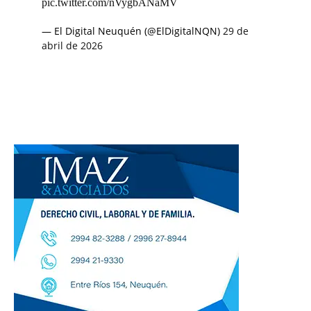
pic.twitter.com/nVygbANaMV
— El Digital Neuquén (@ElDigitalNQN)
29 de
abril de 2026