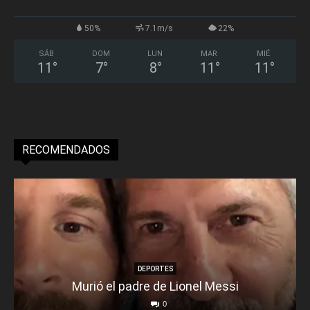
50%
7.1m/s
22%
SÁB
DOM
LUN
MAR
MIÉ
11
°
7
°
8
°
11
°
11
°
RECOMENDADOS
DEPORTES
Murió el padre de Lionel Messi
0