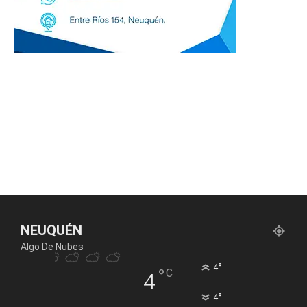
NEUQUÉN
Algo De Nubes
°
4
°
C
4
°
4