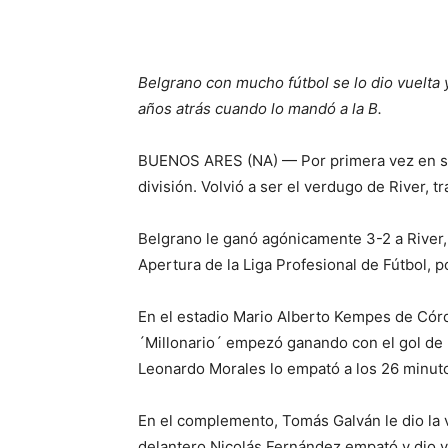
Belgrano con mucho fútbol se lo dio vuelta
años atrás cuando lo mandó a la B.
BUENOS ARES (NA) — Por primera vez en su hi
división. Volvió a ser el verdugo de River, t
Belgrano le ganó agónicamente 3-2 a River
Apertura de la Liga Profesional de Fútbol, p
En el estadio Mario Alberto Kempes de Córd
´Millonario´ empezó ganando con el gol de 
Leonardo Morales lo empató a los 26 minut
En el complemento, Tomás Galván le dio la ve
delantero Nicolás Fernández empató y dio vu