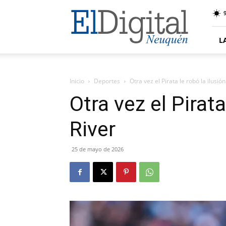
El
9
Digital
Neuquen
L
Inicio
Deportes
Otra vez el Pirata le robó la ilusió
Otra vez el Pirata
River
25 de mayo de 2026