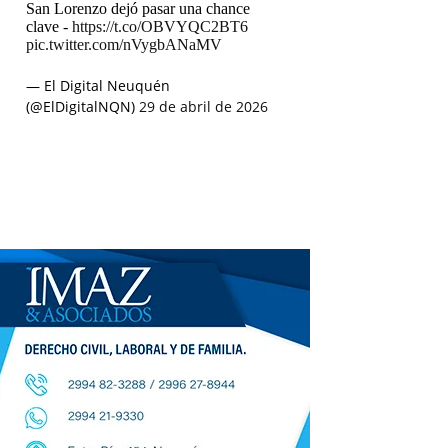
San Lorenzo dejó pasar una chance
clave -
https://t.co/OBVYQC2BT6
pic.twitter.com/nVygbANaMV
— El Digital Neuquén
(@ElDigitalNQN)
29 de abril de 2026