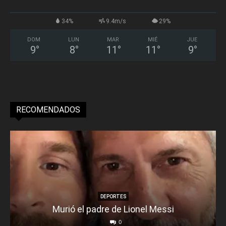
34%
9.4m/s
29%
DOM
LUN
MAR
MIÉ
JUE
9
°
8
°
11
°
11
°
9
°
RECOMENDADOS
DEPORTES
Murió el padre de Lionel Messi
0