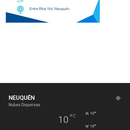
NEUQUÉN
Nubes Dispersas
°
10
°
C
10
°
10