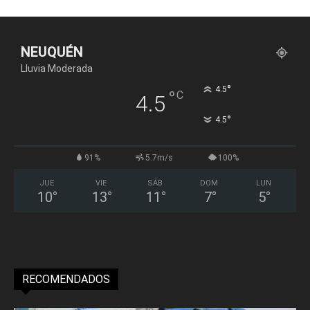
NEUQUÉN
Lluvia Moderada
°
4.5
°
C
4.5
°
4.5
91%
5.7m/s
100%
JUE
VIE
SÁB
DOM
LUN
10
°
13
°
11
°
7
°
5
°
RECOMENDADOS