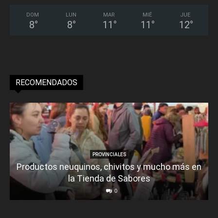
DOM
LUN
MAR
MIÉ
JUE
8
°
8
°
11
°
11
°
12
°
RECOMENDADOS
PROVINCIALES
Productos neuquinos, chivitos y mucho más en
la Tienda de Sabores
0