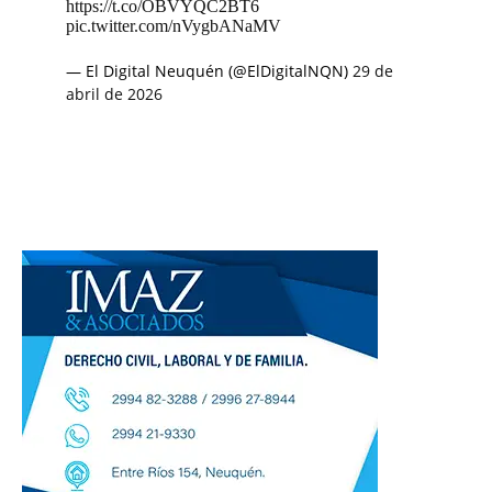
https://t.co/OBVYQC2BT6
pic.twitter.com/nVygbANaMV
— El Digital Neuquén (@ElDigitalNQN)
29 de
abril de 2026