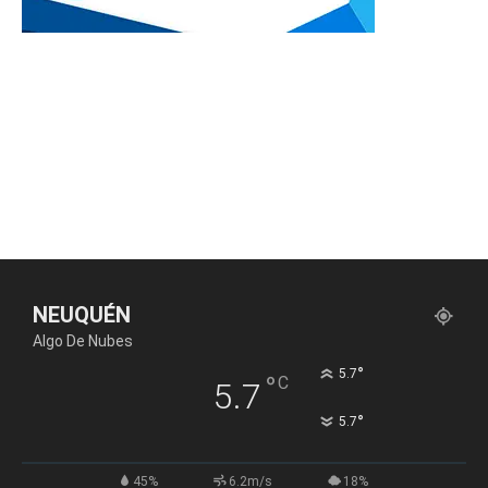
NEUQUÉN
Algo De Nubes
°
5.7
°
C
5.7
°
5.7
45%
6.2m/s
18%