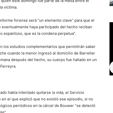
 quien este domingo fue parte de la mesa entre el
a víctima.
informe forense será “un elemento clave” para que el
e eventualmente haya participado del hecho reciban
io espantoso, que es la condena perpetua”.
ién los estudios complementarios que permitirán saber
che cuando la menor ingresó al domicilio de Barrelier
 semana después del hecho, su cuerpo fue hallado en un
Ferreyra.
do había intentado quitarse la vida, el Servicio
en el que explicó que no existió ese episodio, si no
lógicos periódicos en la cárcel de Bouwer “se detectó
as”.