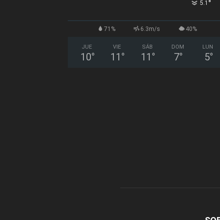
°
5.1
71%
6.3m/s
40%
JUE
VIE
SÁB
DOM
LUN
10
°
11
°
11
°
7
°
5
°