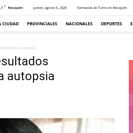
C
.1
jueves, agosto 6, 2026
Farmacias de Turno en Neuquén
Neuquén
A CIUDAD
PROVINCIALES
NACIONALES
DEPORTES
inares de la autopsia
esultados
la autopsia