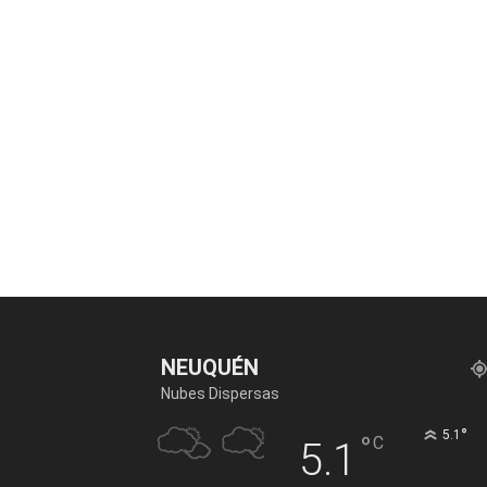
NEUQUÉN
Nubes Dispersas
°
5.1
°
C
5.1