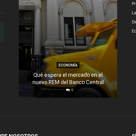
Pr
L
D
E
ECONOMÍA
Más
Qué espera el mercado en el
Se
nuevo REM del Banco Central
0