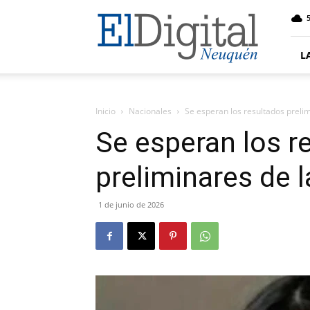
El
5
Digital
Neuquen
L
Inicio
Nacionales
Se esperan los resultados prelim
Se esperan los r
preliminares de 
1 de junio de 2026