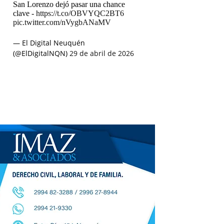
San Lorenzo dejó pasar una chance
clave -
https://t.co/OBVYQC2BT6
pic.twitter.com/nVygbANaMV
— El Digital Neuquén
(@ElDigitalNQN)
29 de abril de 2026