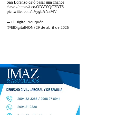
San Lorenzo dejó pasar una chance
clave -
https://t.co/OBVYQC2BT6
pic.twitter.com/nVygbANaMV
— El Digital Neuquén
(@ElDigitalNQN)
29 de abril de 2026