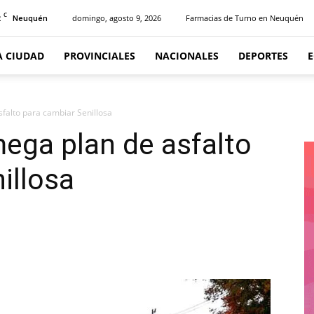
C
2
domingo, agosto 9, 2026
Farmacias de Turno en Neuquén
Neuquén
A CIUDAD
PROVINCIALES
NACIONALES
DEPORTES
sfalto para cambiar Senillosa
mega plan de asfalto
illosa