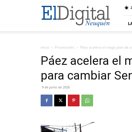
El
Digital
Neuquen
L
Inicio
Provinciales
Páez acelera el mega plan de a
Páez acelera el 
para cambiar Sen
9 de junio de 2026