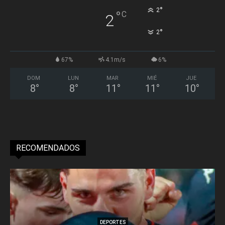
°
2
°
C
2
°
2
67%
4.1m/s
6%
DOM
LUN
MAR
MIÉ
JUE
8
°
8
°
11
°
11
°
10
°
RECOMENDADOS
DEPORTES