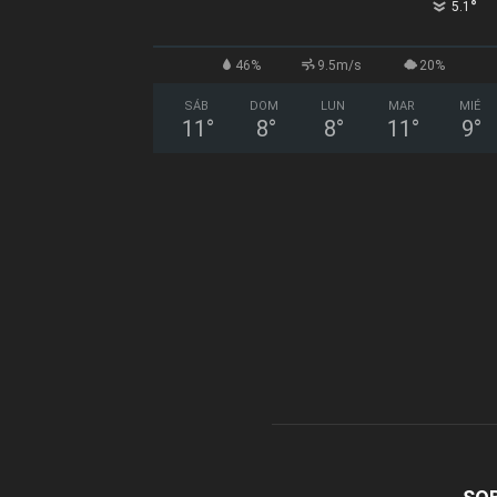
°
5.1
46%
9.5m/s
20%
SÁB
DOM
LUN
MAR
MIÉ
11
°
8
°
8
°
11
°
9
°