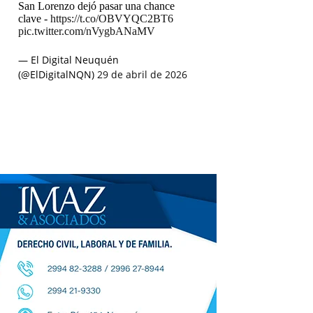
San Lorenzo dejó pasar una chance
clave -
https://t.co/OBVYQC2BT6
pic.twitter.com/nVygbANaMV
— El Digital Neuquén
(@ElDigitalNQN)
29 de abril de 2026