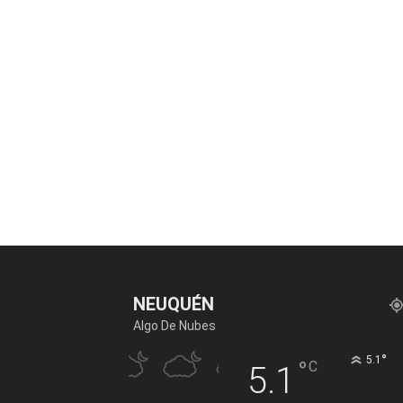
NEUQUÉN
Algo De Nubes
°
5.1
°
C
5.1