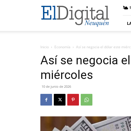
El
5
Digital
Neuquen
L
Inicio
Economía
Así se negocia el dólar este miér
Así se negocia el
miércoles
10 de junio de 2026