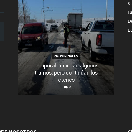
S
L
D
E
PROVINCIALES
Temporal: habilitan algunos
tramos, pero continúan los
Q
retenes
nu
0