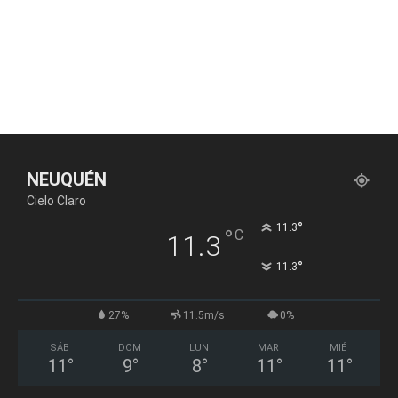
NEUQUÉN
Cielo Claro
°
11.3
°
C
11.3
°
11.3
27%
11.5m/s
0%
SÁB
DOM
LUN
MAR
MIÉ
11
°
9
°
8
°
11
°
11
°