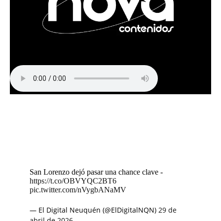
San Lorenzo dejó pasar una chance clave -
https://t.co/OBVYQC2BT6
pic.twitter.com/nVygbANaMV
— El Digital Neuquén (@ElDigitalNQN)
29 de
abril de 2026