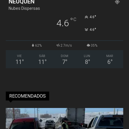
NEUQUÉN
Nubes Dispersas
°
4.6
°
C
4.6
°
4.6
62%
2.7m/s
35%
VIE
SÁB
DOM
LUN
MAR
11
°
11
°
7
°
8
°
6
°
RECOMENDADOS