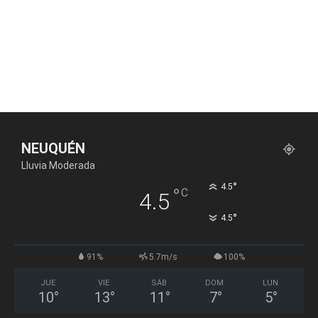
NEUQUÉN
Lluvia Moderada
°
4.5
°
C
4.5
°
4.5
91%
5.7m/s
100%
JUE
VIE
SÁB
DOM
LUN
10
°
13
°
11
°
7
°
5
°