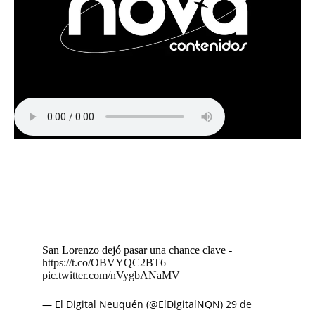
San Lorenzo dejó pasar una chance clave -
https://t.co/OBVYQC2BT6
pic.twitter.com/nVygbANaMV
— El Digital Neuquén (@ElDigitalNQN)
29 de