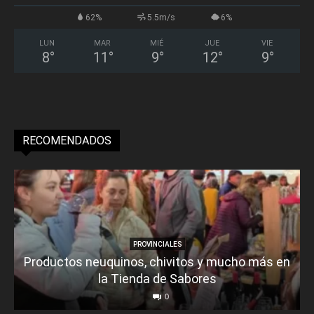
62%
5.5m/s
6%
LUN
MAR
MIÉ
JUE
VIE
8
°
11
°
9
°
12
°
9
°
RECOMENDADOS
PROVINCIALES
Productos neuquinos, chivitos y mucho más en
la Tienda de Sabores
0