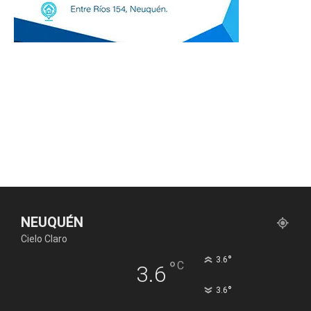
NEUQUÉN
Cielo Claro
°
3.6
°
C
3.6
°
3.6