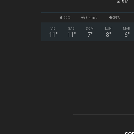
°
5.6
60%
3.4m/s
39%
VIE
SÁB
DOM
LUN
MAR
11
°
11
°
7
°
8
°
6
°