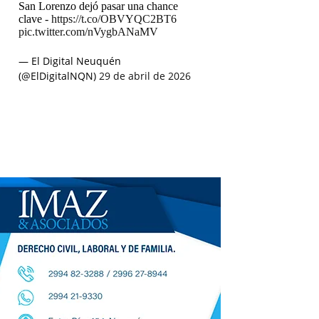
San Lorenzo dejó pasar una chance
clave -
https://t.co/OBVYQC2BT6
pic.twitter.com/nVygbANaMV
— El Digital Neuquén
(@ElDigitalNQN)
29 de abril de 2026