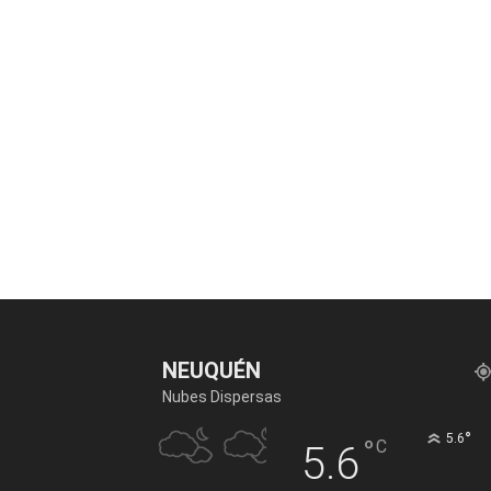
NEUQUÉN
Nubes Dispersas
°
5.6
°
C
5.6