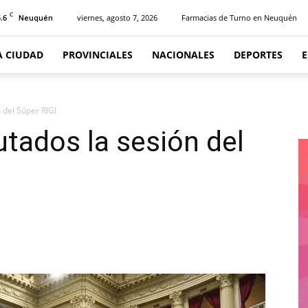
C
.6
viernes, agosto 7, 2026
Farmacias de Turno en Neuquén
Neuquén
A CIUDAD
PROVINCIALES
NACIONALES
DEPORTES
 del Súper RIGI
tados la sesión del