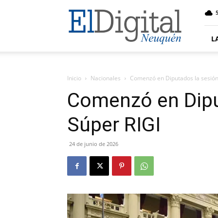
El
5
Digital
Neuquen
L
Inicio
Nacionales
Comenzó en Diputados la sesión
Comenzó en Dipu
Súper RIGI
24 de junio de 2026