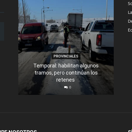
S
L
D
E
PROVINCIALES
Temporal: habilitan algunos
tramos, pero continúan los
Q
retenes
nu
0