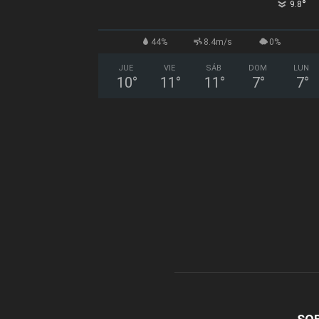
°
9.8
44%
8.4m/s
0%
JUE
VIE
SÁB
DOM
LUN
10
°
11
°
11
°
7
°
7
°