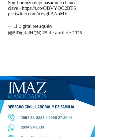
San Lorenzo dejó pasar una chance
clave -
https://t.co/OBVYQC2BT6
pic.twitter.com/nVygbANaMV
— El Digital Neuquén
(@ElDigitalNQN)
29 de abril de 2026