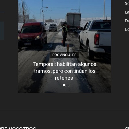
S
L
D
E
PROVINCIALES
Temporal: habilitan algunos
tramos, pero continúan los
Q
retenes
nu
0