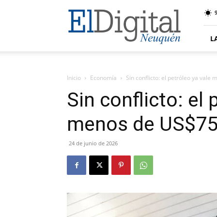
El
9
Digital
Neuquen
L
Inicio
Economía
Sin conflicto: el petróleo ya val
Sin conflicto: el 
menos de US$7
24 de junio de 2026