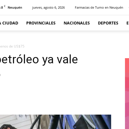
C
.8
jueves, agosto 6, 2026
Farmacias de Turno en Neuquén
Neuquén
A CIUDAD
PROVINCIALES
NACIONALES
DEPORTES
e menos de US$75
petróleo ya vale
5