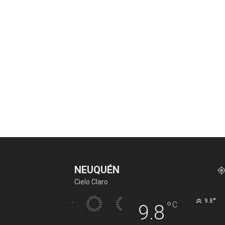
NEUQUÉN
Cielo Claro
°
9.8
°
C
9.8