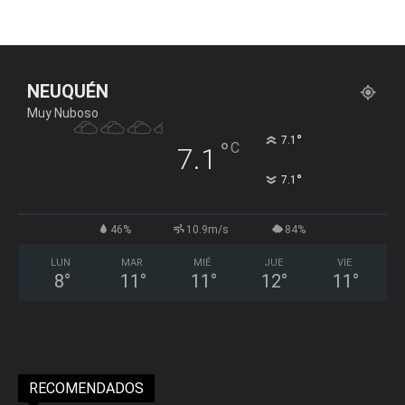
NEUQUÉN
Muy Nuboso
°
7.1
°
C
7.1
°
7.1
46%
10.9m/s
84%
LUN
MAR
MIÉ
JUE
VIE
8
°
11
°
11
°
12
°
11
°
RECOMENDADOS