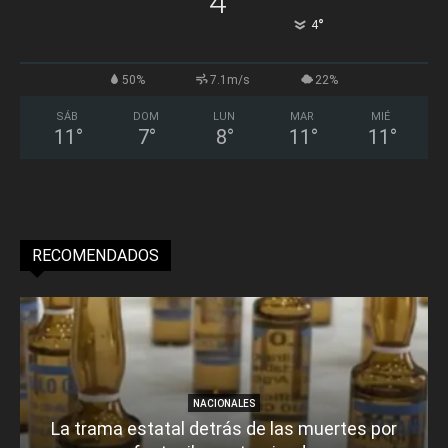
4
°
4
50%
7.1m/s
22%
SÁB
DOM
LUN
MAR
MIÉ
11
°
7
°
8
°
11
°
11
°
RECOMENDADOS
NACIONALES
La trama estatal detrás de las muertes por