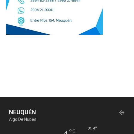
NEUQUÉN
Algo De Nubes
°
4
°
C