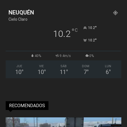
NEUQUÉN
Cielo Claro
°
10.2
°
C
10.2
°
10.2
40%
9.4m/s
0%
JUE
VIE
SÁB
DOM
LUN
10
°
10
°
11
°
7
°
6
°
RECOMENDADOS