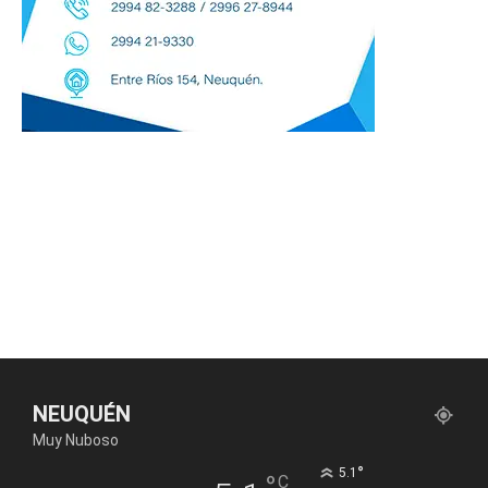
NEUQUÉN
Muy Nuboso
°
5.1
°
C