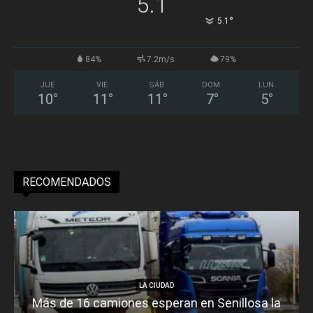
5.1
°
5.1
84%
7.2m/s
79%
JUE
VIE
SÁB
DOM
LUN
10
°
11
°
11
°
7
°
5
°
RECOMENDADOS
LA CIUDAD
Más de 16 camiones esperan en Senillosa la