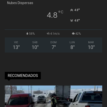
Nubes Dispersas
°
4.8
°
C
4.8
°
4.8
58%
4.1m/s
42%
VIE
SÁB
DOM
LUN
MAR
13
°
10
°
7
°
8
°
10
°
RECOMENDADOS