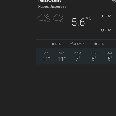
NEUQUÉN
Nubes Dispersas
°
5.6
°
C
5.6
°
5.6
60%
3.4m/s
39%
VIE
SÁB
DOM
LUN
MAR
11
°
11
°
7
°
8
°
6
°