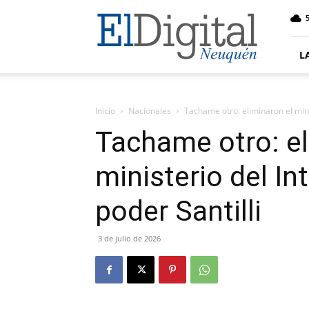
El
5
Digital
Neuquen
L
Inicio
Nacionales
Tachame otro: eliminaron el minis
Tachame otro: el
ministerio del In
poder Santilli
3 de julio de 2026