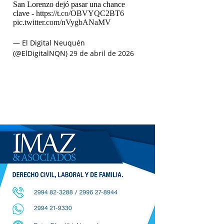
San Lorenzo dejó pasar una chance
clave -
https://t.co/OBVYQC2BT6
pic.twitter.com/nVygbANaMV
— El Digital Neuquén
(@ElDigitalNQN)
29 de abril de 2026