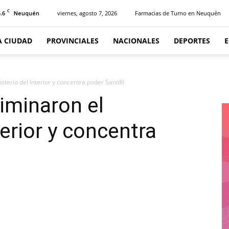
C
.6
viernes, agosto 7, 2026
Farmacias de Turno en Neuquén
Neuquén
A CIUDAD
PROVINCIALES
NACIONALES
DEPORTES
terio del Interior y concentra poder Santilli
iminaron el
terior y concentra