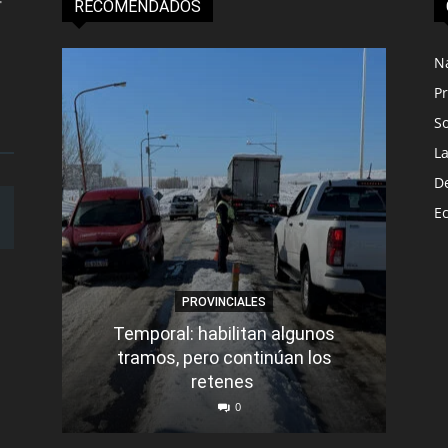
RECOMENDADOS
N
Pr
S
L
D
E
PROVINCIALES
Temporal: habilitan algunos
tramos, pero continúan los
Q
retenes
nu
0