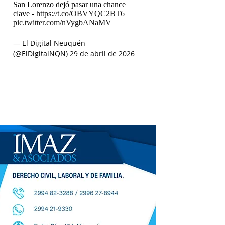
San Lorenzo dejó pasar una chance
clave -
https://t.co/OBVYQC2BT6
pic.twitter.com/nVygbANaMV
— El Digital Neuquén
(@ElDigitalNQN)
29 de abril de 2026