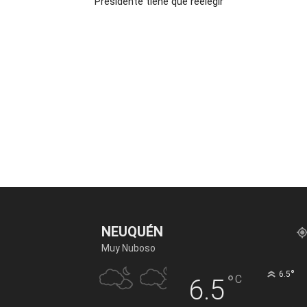
Presidente tiene que reelegir”
NEUQUÉN
Muy Nuboso
°
6.5
°
C
6.5