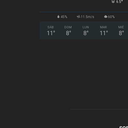
°
6.5
45%
11.5m/s
60%
SÁB
DOM
LUN
MAR
MIÉ
11
°
8
°
8
°
11
°
8
°