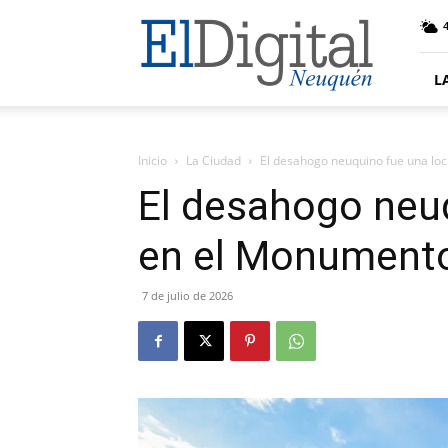
El
Digital
Neuquen
L
Inicio
La Ciudad
El desahogo neuquino fue una lo
El desahogo neuq
en el Monument
7 de julio de 2026