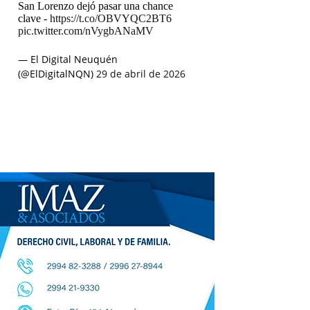
San Lorenzo dejó pasar una chance
clave -
https://t.co/OBVYQC2BT6
pic.twitter.com/nVygbANaMV
— El Digital Neuquén
(@ElDigitalNQN)
29 de abril de 2026