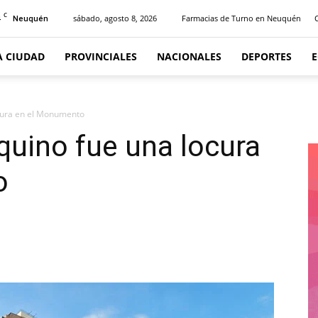
C
4
sábado, agosto 8, 2026
Farmacias de Turno en Neuquén
Neuquén
A CIUDAD
PROVINCIALES
NACIONALES
DEPORTES
cura en el Monumento
uino fue una locura
o