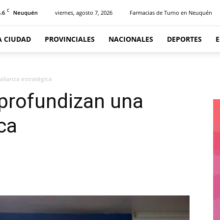
C
.6
viernes, agosto 7, 2026
Farmacias de Turno en Neuquén
Neuquén
A CIUDAD
PROVINCIALES
NACIONALES
DEPORTES
alianza estratégica
 profundizan una
ica