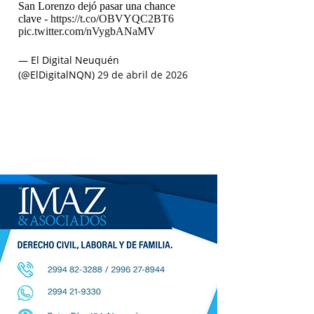
San Lorenzo dejó pasar una chance
clave -
https://t.co/OBVYQC2BT6
pic.twitter.com/nVygbANaMV
— El Digital Neuquén
(@ElDigitalNQN)
29 de abril de 2026