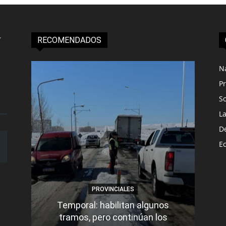
RECOMENDADOS
N
Pr
S
L
D
E
PROVINCIALES
Temporal: habilitan algunos
tramos, pero continúan los
Q