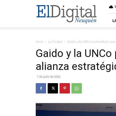
El
5
Digital
Neuquen
L
Inicio
La Ciudad
Gaido y la UNCo profundizan una 
Gaido y la UNCo
alianza estratég
7 de julio de 2026