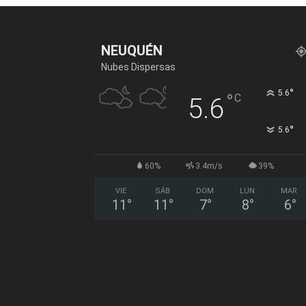
NEUQUÉN
Nubes Dispersas
°
5.6
°
C
5.6
°
5.6
60%
3.4m/s
39%
VIE
SÁB
DOM
LUN
MAR
11
°
11
°
7
°
8
°
6
°