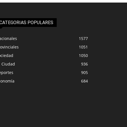
CATEGORIAS POPULARES
acionales
1577
ovinciales
1051
ociedad
1050
a Ciudad
936
eportes
905
conomía
684
ECONOMÍA
PROVINCIA
ué espera el mercado en el
El temporal obligó 