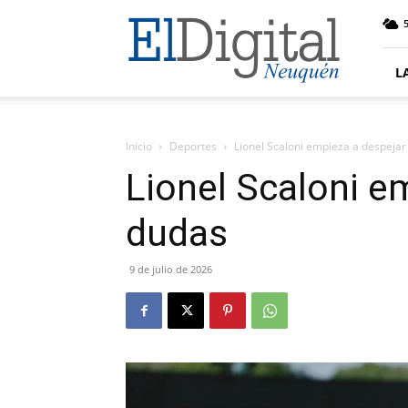
El
5
Digital
Neuquen
L
Inicio
Deportes
Lionel Scaloni empieza a despeja
Lionel Scaloni e
dudas
9 de julio de 2026