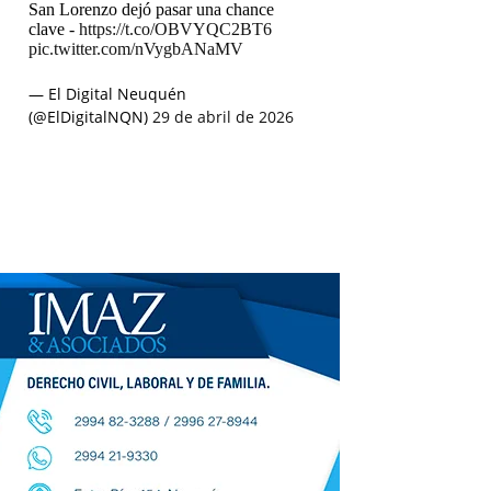
San Lorenzo dejó pasar una chance
clave -
https://t.co/OBVYQC2BT6
pic.twitter.com/nVygbANaMV
— El Digital Neuquén
(@ElDigitalNQN)
29 de abril de 2026