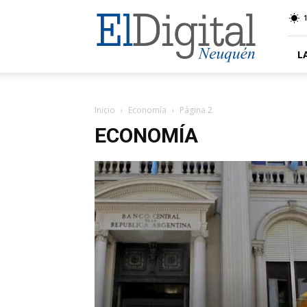
El
Digital
Neuquen
L
Inicio
Economía
Página 2
ECONOMÍA