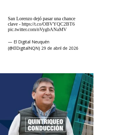
San Lorenzo dejó pasar una chance
clave -
https://t.co/OBVYQC2BT6
pic.twitter.com/nVygbANaMV
— El Digital Neuquén
(@ElDigitalNQN)
29 de abril de 2026