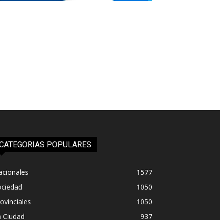
CATEGORIAS POPULARES
acionales
1577
ociedad
1050
ovinciales
1050
a Ciudad
937