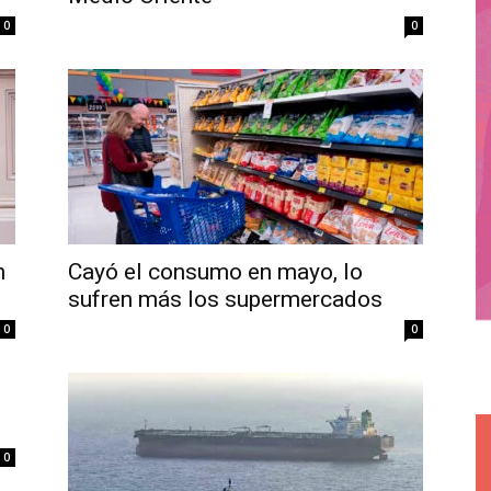
0
0
n
Cayó el consumo en mayo, lo
sufren más los supermercados
0
0
0