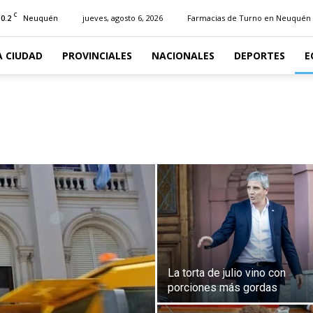
C
10.2
jueves, agosto 6, 2026
Farmacias de Turno en Neuquén
Neuquén
A CIUDAD
PROVINCIALES
NACIONALES
DEPORTES
E
La torta de julio vino con
porciones más gordas