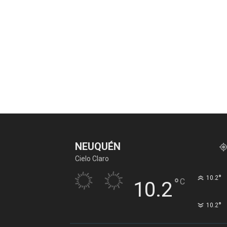
NEUQUÉN
Cielo Claro
°
10.2
°
C
10.2
°
10.2