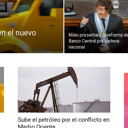
n el nuevo
Milei presentará la reforma d
Banco Central por cadena
nacional
Sube el petróleo por el conflicto en
Medio Oriente