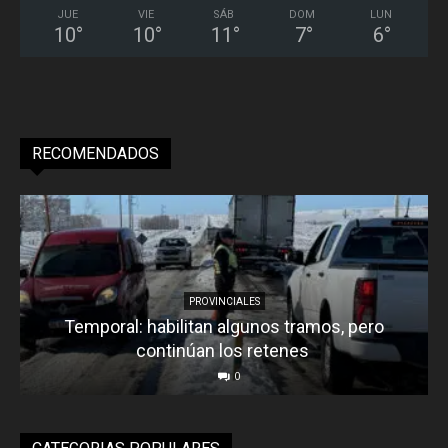
JUE
VIE
SÁB
DOM
LUN
10
°
10
°
11
°
7
°
6
°
RECOMENDADOS
PROVINCIALES
Temporal: habilitan algunos tramos, pero
continúan los retenes
0