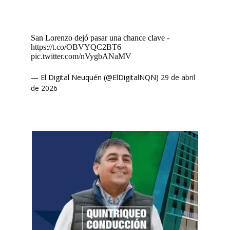
San Lorenzo dejó pasar una chance clave -
https://t.co/OBVYQC2BT6
pic.twitter.com/nVygbANaMV
— El Digital Neuquén (@ElDigitalNQN)
29 de abril
de 2026