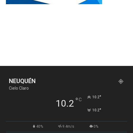
NEUQUÉN
Cielo Claro
°
10.2
°
C
10.2
°
10.2
40%
9.4m/s
0%